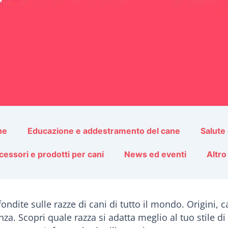
ne
Educazione e addestramento del cane
Salute
cessori e prodotti per cani
News ed eventi
Altro
dite sulle razze di cani di tutto il mondo. Origini, c
nza. Scopri quale razza si adatta meglio al tuo stile di