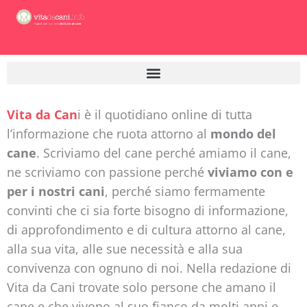
Vai
al
contenuto
Vita da Can
i è il quotidiano online di tutta
l’informazione che ruota attorno al
mondo del
cane
. Scriviamo del cane perché amiamo il cane,
ne scriviamo con passione perché
viviamo con e
per i nostri cani
, perché siamo fermamente
convinti che ci sia forte bisogno di informazione,
di approfondimento e di cultura attorno al cane,
alla sua vita, alle sue necessità e alla sua
convivenza con ognuno di noi. Nella redazione di
Vita da Cani trovate solo persone che amano il
cane e che vivono al suo fianco da molti anni e