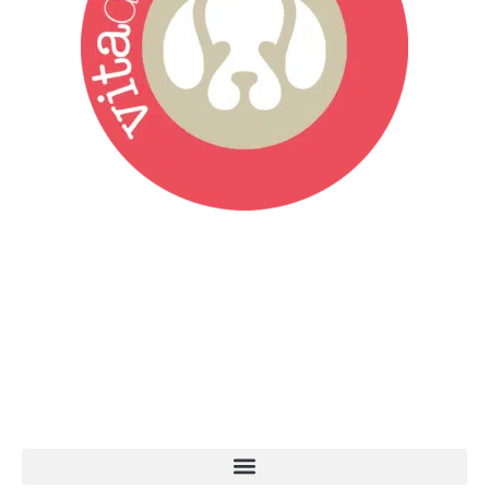
Vita da Cani è la testata giornalistica online punto di riferimento
dell’informazione a tutto tondo sul mondo del cane. Una redazione
giovane e dinamica, sempre sul pezzo, attenta osservatrice di tutto
quel che accade attorno al nostro amico a 4 zampe. News,
approfondimenti, informazione, interviste. Sempre con il cane al
centro del mondo. Online dal 2007. Testata giornalistica registrata
presso il Tribunale di Ancona al nr. 2988/2023. Direttore
Responsabile Roberto Ceccarelli.