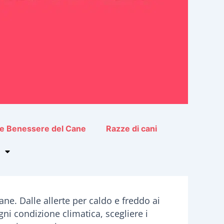
 e Benessere del Cane
Razze di cani
cane. Dalle allerte per caldo e freddo ai
gni condizione climatica, scegliere i