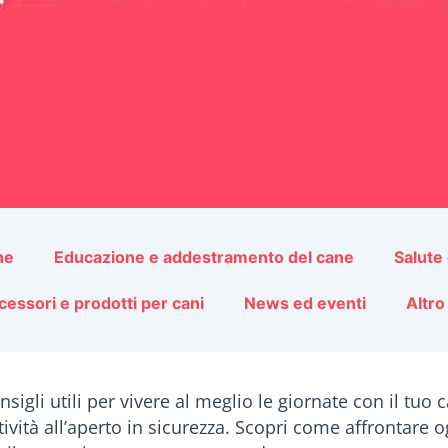
ne
Educazione e addestramento del cane
Salute
cessori e prodotti per cani
News ed eventi
Altro
sigli utili per vivere al meglio le giornate con il tuo 
ività all’aperto in sicurezza. Scopri come affrontare o