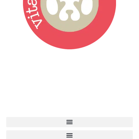
Vita da Cani è la testata giornalistica online punto di riferimento
dell’informazione a tutto tondo sul mondo del cane. Una redazione
giovane e dinamica, sempre sul pezzo, attenta osservatrice di tutto
quel che accade attorno al nostro amico a 4 zampe. News,
approfondimenti, informazione, interviste. Sempre con il cane al
centro del mondo. Online dal 2007. Testata giornalistica registrata
presso il Tribunale di Ancona al nr. 2988/2023. Direttore
Responsabile Roberto Ceccarelli.