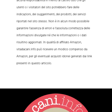
alcuna responsabilità in merito al cattivo uso che gli
utenti o i visitatori del sito potrebbero fare delle
indicazioni, dei suggerimenti, dei prodotti, dei servizi
riportati nel sito stesso. Non è in alcun modo possibile
garantire l’assenza di errori e l’assoluta correttezza delle
informazioni divulgate né che le informazioni o i dati
risultino aggiornati. In qualità di affiliato Amazon,
vitadacani.info può ricevere un modico compenso da
Amazon, per gli eventuali acquisti idonei generati dai link
presenti in questo articolo.