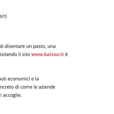
 APS
uò diventare un pasto, una
sitando il sito
www.balzoo.it
è
buti economici e la
concreto di come le aziende
i accoglie.