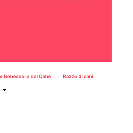
 e Benessere del Cane
Razze di cani