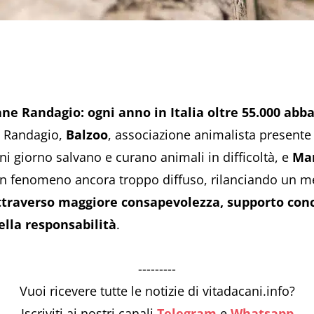
ane Randagio: ogni anno in Italia oltre 55.000 ab
e Randagio,
Balzoo
, associazione animalista presente s
ni giorno salvano e curano animali in difficoltà, e
Ma
 un fenomeno ancora troppo diffuso, rilanciando un m
ttraverso maggiore consapevolezza, supporto concre
ella responsabilità
.
---------
Vuoi ricevere tutte le notizie di vitadacani.info?
Iscriviti ai nostri canali
Telegram
e
Whatsapp