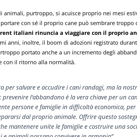
 animali, purtroppo, si acuisce proprio nei mesi esti
 portare con sé il proprio cane può sembrare troppo
rent italiani rinuncia a viaggiare con il proprio a
ltimi anni, inoltre, il boom di adozioni registrato dura
rtroppo portato anche a un incremento degli abbando
e con il ritorno alla normalità.
a per salvare e accudire i cani randagi, ma la nost
so: prevenire l’abbandono è la vera chiave per un 
e persone e famiglie in difficoltà economica, per
 separarsi dal proprio animale. Offrire questo sosteg
he mantenere unite le famiglie e costruire una soci
i e animali possano convivere in armonia”