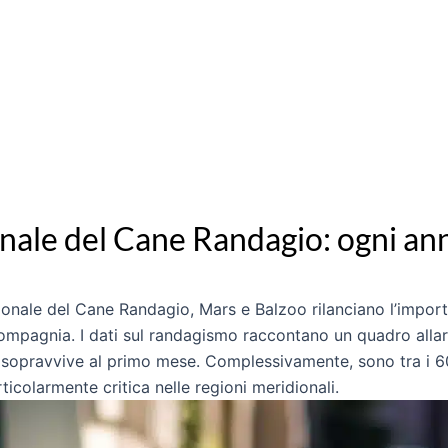
ale del Cane Randagio: ogni anno
ionale del Cane Randagio, Mars e Balzoo rilanciano l’impor
compagnia. I dati sul randagismo raccontano un quadro alla
sopravvive al primo mese. Complessivamente, sono tra i 60
icolarmente critica nelle regioni meridionali.