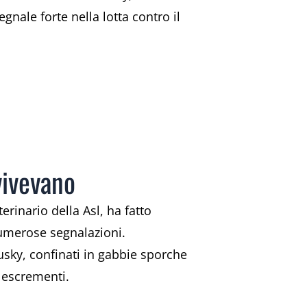
nale forte nella lotta contro il
vivevano
erinario della Asl, ha fatto
numerose segnalazioni.
usky, confinati in gabbie sporche
i escrementi.