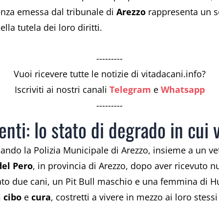
enza emessa dal tribunale di
Arezzo
rappresenta un seg
la tutela dei loro diritti.
---------
Vuoi ricevere tutte le notizie di vitadacani.info?
Iscriviti ai nostri canali
Telegram
e
Whatsapp
---------
enti: lo stato di degrado in cui 
uando la Polizia Municipale di Arezzo, insieme a un vet
del Pero
, in provincia di Arezzo, dopo aver ricevuto 
ovato due cani, un Pit Bull maschio e una femmina di H
i cibo
e
cura
, costretti a vivere in mezzo ai loro stess