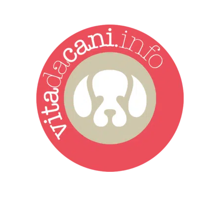
Vita da Cani è la testata giornalistica online punto di riferimento
dell’informazione a tutto tondo sul mondo del cane. Una redazione
giovane e dinamica, sempre sul pezzo, attenta osservatrice di tutto
quel che accade attorno al nostro amico a 4 zampe. News,