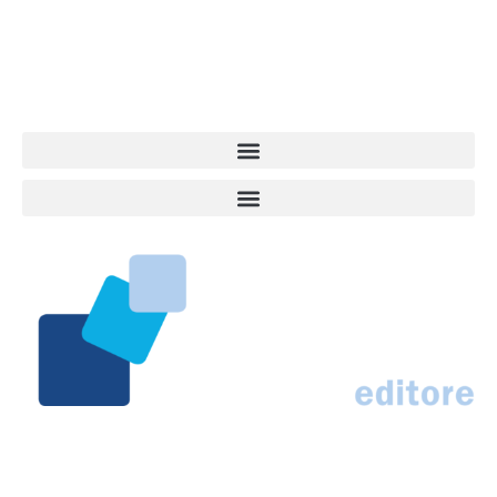
approfondimenti, informazione, interviste. Sempre con il cane al
centro del mondo. Online dal 2007. Testata giornalistica registrata
presso il Tribunale di Ancona al nr. 2988/2023. Direttore
Responsabile Roberto Ceccarelli.
Marco Traferri & C. sas
Via Scrima, 59 – 60126 Ancona
IT02407030424 – REA AN184963
N° Iscrizione al ROC 42296