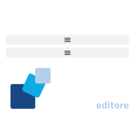
approfondimenti, informazione, interviste. Sempre con il cane al
centro del mondo. Online dal 2007. Testata giornalistica registrata
presso il Tribunale di Ancona al nr. 2988/2023. Direttore
Responsabile Roberto Ceccarelli.
Marco Traferri & C. sas
Via Scrima, 59 – 60126 Ancona
IT02407030424 – REA AN184963
N° Iscrizione al ROC 42296