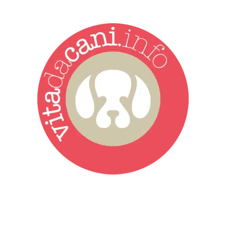
Vita da Cani è la testata giornalistica online punto di riferimento
dell’informazione a tutto tondo sul mondo del cane. Una redazione
giovane e dinamica, sempre sul pezzo, attenta osservatrice di tutto
quel che accade attorno al nostro amico a 4 zampe. News,