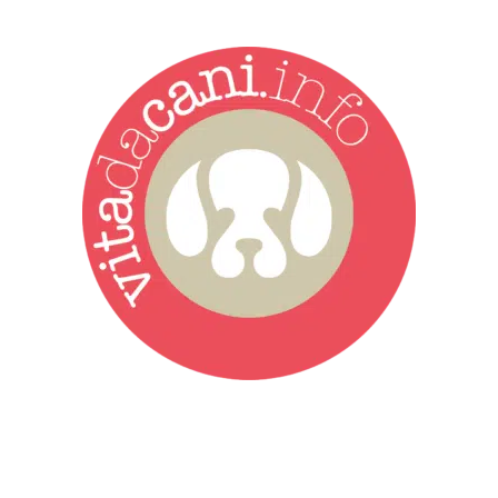
Vita da Cani è la testata giornalistica online punto di riferimento
dell’informazione a tutto tondo sul mondo del cane. Una redazione
giovane e dinamica, sempre sul pezzo, attenta osservatrice di tutto
quel che accade attorno al nostro amico a 4 zampe. News,