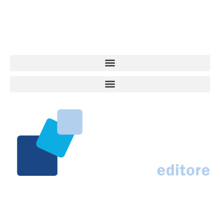
approfondimenti, informazione, interviste. Sempre con il cane al
centro del mondo. Online dal 2007. Testata giornalistica registrata
presso il Tribunale di Ancona al nr. 2988/2023. Direttore
Responsabile Roberto Ceccarelli.
Marco Traferri & C. sas
Via Scrima, 59 – 60126 Ancona
IT02407030424 – REA AN184963
N° Iscrizione al ROC 42296