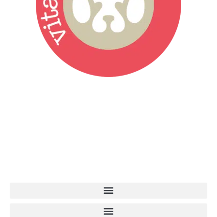
Vita da Cani è la testata giornalistica online punto di riferimento
dell’informazione a tutto tondo sul mondo del cane. Una redazione
giovane e dinamica, sempre sul pezzo, attenta osservatrice di tutto
quel che accade attorno al nostro amico a 4 zampe. News,
approfondimenti, informazione, interviste. Sempre con il cane al
centro del mondo. Online dal 2007. Testata giornalistica registrata
presso il Tribunale di Ancona al nr. 2988/2023. Direttore
Responsabile Roberto Ceccarelli.