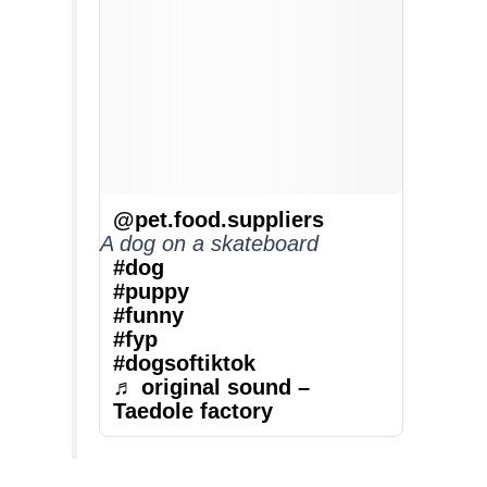
@pet.food.suppliers
A dog on a skateboard
#dog
#puppy
#funny
#fyp
#dogsoftiktok
♬ original sound –
Taedole factory