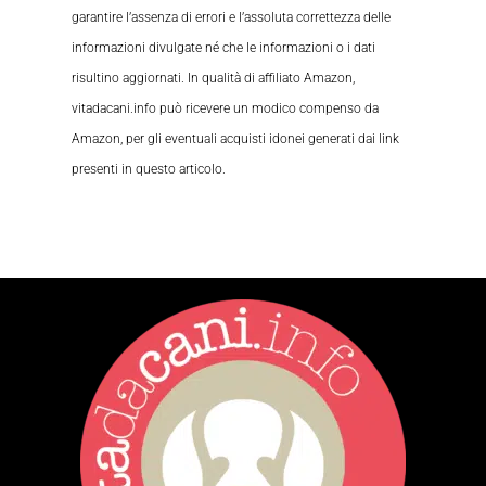
garantire l’assenza di errori e l’assoluta correttezza delle
informazioni divulgate né che le informazioni o i dati
risultino aggiornati. In qualità di affiliato Amazon,
vitadacani.info può ricevere un modico compenso da
Amazon, per gli eventuali acquisti idonei generati dai link
presenti in questo articolo.