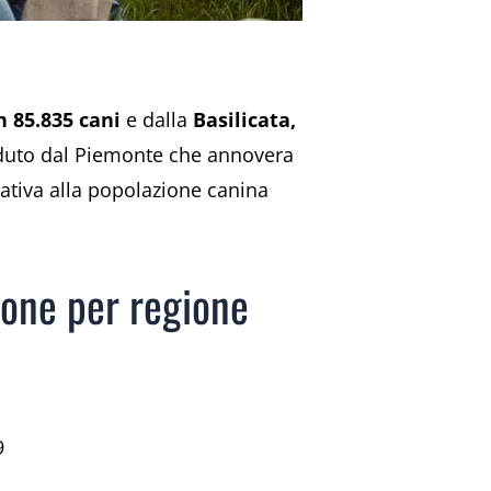
n 85.835 cani
e dalla
Basilicata,
eceduto dal Piemonte che annovera
elativa alla popolazione canina
gione per regione
9