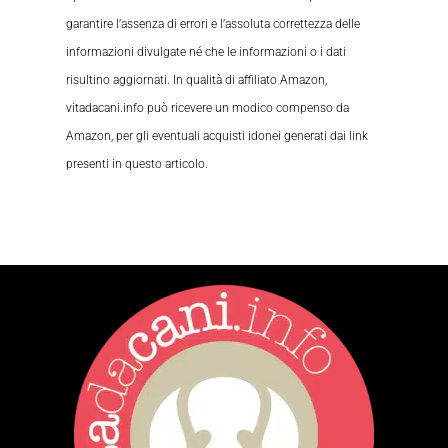
garantire l’assenza di errori e l’assoluta correttezza delle
informazioni divulgate né che le informazioni o i dati
risultino aggiornati. In qualità di affiliato Amazon,
vitadacani.info può ricevere un modico compenso da
Amazon, per gli eventuali acquisti idonei generati dai link
presenti in questo articolo.