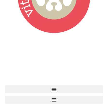
Vita da Cani è la testata giornalistica online punto di riferimento
dell’informazione a tutto tondo sul mondo del cane. Una redazione
giovane e dinamica, sempre sul pezzo, attenta osservatrice di tutto
quel che accade attorno al nostro amico a 4 zampe. News,
approfondimenti, informazione, interviste. Sempre con il cane al
centro del mondo. Online dal 2007. Testata giornalistica registrata
presso il Tribunale di Ancona al nr. 2988/2023. Direttore
Responsabile Roberto Ceccarelli.