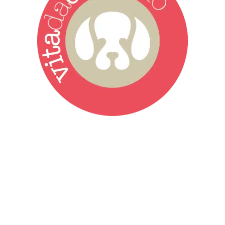
Vita da Cani è la testata giornalistica online punto di riferimento
dell’informazione a tutto tondo sul mondo del cane. Una redazione
giovane e dinamica, sempre sul pezzo, attenta osservatrice di tutto
quel che accade attorno al nostro amico a 4 zampe. News,
approfondimenti, informazione, interviste. Sempre con il cane al
centro del mondo. Online dal 2007. Testata giornalistica registrata
presso il Tribunale di Ancona al nr. 2988/2023. Direttore
Responsabile Roberto Ceccarelli.