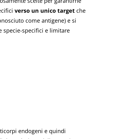
olosamente scelte per garantirne
cifici
verso un unico target
che
conosciuto come antigene) e si
 specie-specifici e limitare
ticorpi endogeni e quindi