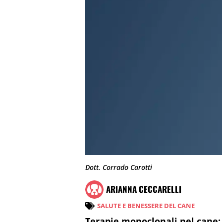
Dott. Corrado Carotti
ARIANNA CECCARELLI
SALUTE E BENESSERE DEL CANE
Terapie monoclonali nel cane: 