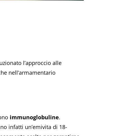
uzionato l’approccio alle
che nell’armamentario
sono
immunoglobuline
.
o infatti un’emivita di 18-