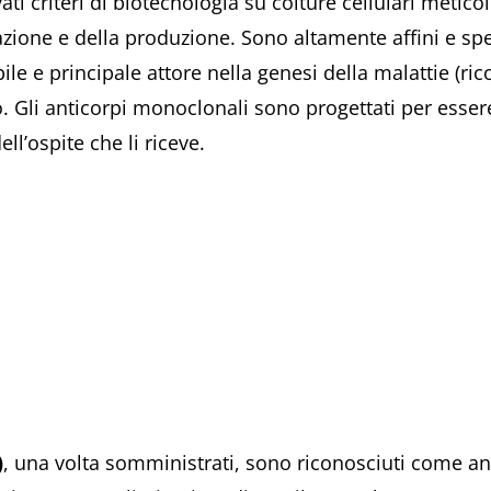
i criteri di biotecnologia su colture cellulari metic
azione e della produzione. Sono altamente affini e spe
le e principale attore nella genesi della malattie (ri
 Gli anticorpi monoclonali sono progettati per essere
ll’ospite che li riceve.
)
, una volta somministrati, sono riconosciuti come an