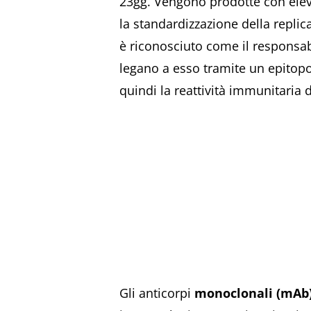
23gg.
Vengono prodotte con elevat
la standardizzazione della replic
è riconosciuto come il responsabi
legano a esso tramite un epitopo.
quindi la reattività immunitaria de
Gli anticorpi
monoclonali (mAb