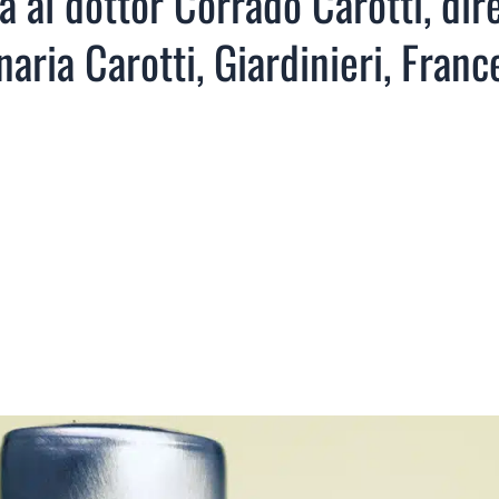
va al dottor Corrado Carotti, dir
naria Carotti, Giardinieri, France