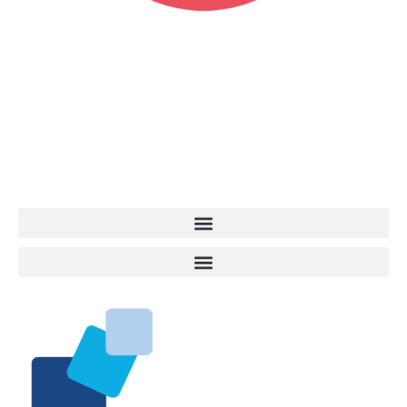
Vita da Cani è la testata giornalistica online punto di riferimento
dell’informazione a tutto tondo sul mondo del cane. Una redazione
giovane e dinamica, sempre sul pezzo, attenta osservatrice di tutto
quel che accade attorno al nostro amico a 4 zampe. News,
approfondimenti, informazione, interviste. Sempre con il cane al
centro del mondo. Online dal 2007. Testata giornalistica registrata
presso il Tribunale di Ancona al nr. 2988/2023. Direttore
Responsabile Roberto Ceccarelli.