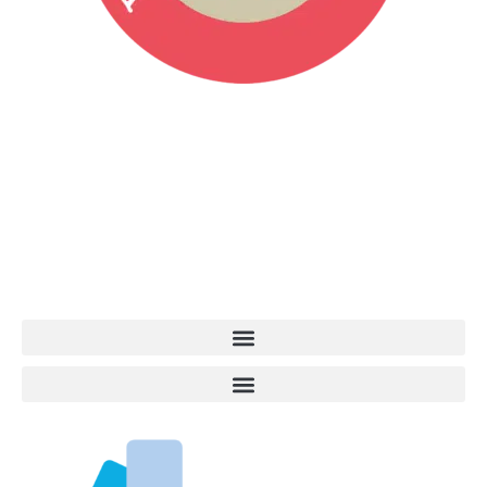
Vita da Cani è la testata giornalistica online punto di riferimento
dell’informazione a tutto tondo sul mondo del cane. Una redazione
giovane e dinamica, sempre sul pezzo, attenta osservatrice di tutto
quel che accade attorno al nostro amico a 4 zampe. News,
approfondimenti, informazione, interviste. Sempre con il cane al
centro del mondo. Online dal 2007. Testata giornalistica registrata
presso il Tribunale di Ancona al nr. 2988/2023. Direttore
Responsabile Roberto Ceccarelli.