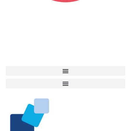
Vita da Cani è la testata giornalistica online punto di riferimento
dell’informazione a tutto tondo sul mondo del cane. Una redazione
giovane e dinamica, sempre sul pezzo, attenta osservatrice di tutto
quel che accade attorno al nostro amico a 4 zampe. News,
approfondimenti, informazione, interviste. Sempre con il cane al
centro del mondo. Online dal 2007. Testata giornalistica registrata
presso il Tribunale di Ancona al nr. 2988/2023. Direttore
Responsabile Roberto Ceccarelli.