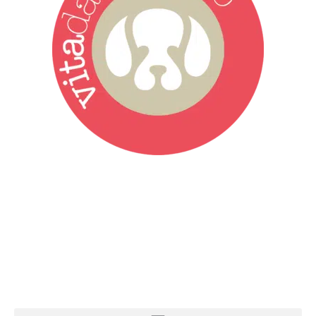
Vita da Cani è la testata giornalistica online punto di riferimento
dell’informazione a tutto tondo sul mondo del cane. Una redazione
giovane e dinamica, sempre sul pezzo, attenta osservatrice di tutto
quel che accade attorno al nostro amico a 4 zampe. News,
approfondimenti, informazione, interviste. Sempre con il cane al
centro del mondo. Online dal 2007. Testata giornalistica registrata
presso il Tribunale di Ancona al nr. 2988/2023. Direttore
Responsabile Roberto Ceccarelli.