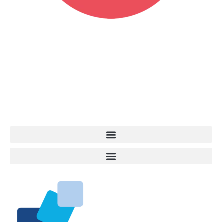
Vita da Cani è la testata giornalistica online punto di riferimento
dell’informazione a tutto tondo sul mondo del cane. Una redazione
giovane e dinamica, sempre sul pezzo, attenta osservatrice di tutto
quel che accade attorno al nostro amico a 4 zampe. News,
approfondimenti, informazione, interviste. Sempre con il cane al
centro del mondo. Online dal 2007. Testata giornalistica registrata
presso il Tribunale di Ancona al nr. 2988/2023. Direttore
Responsabile Roberto Ceccarelli.