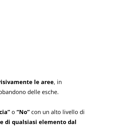
visivamente le aree
, in
l’abbandono delle esche.
cia”
o
“No”
con un alto livello di
e di qualsiasi elemento dal