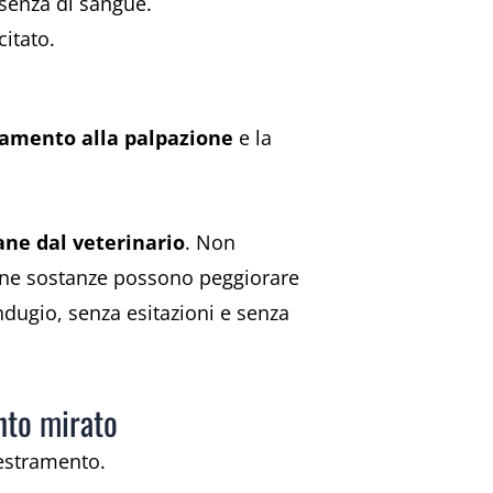
senza di sangue.
citato.
lamento alla palpazione
e la
ne dal veterinario
. Non
cune sostanze possono peggiorare
indugio, senza esitazioni e senza
nto mirato
estramento.