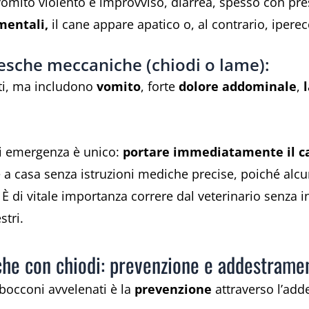
omito violento e improvviso, diarrea, spesso con pre
entali,
il cane appare apatico o, al contrario, iperec
 esche meccaniche (chiodi o lame):
ati, ma includono
vomito
, forte
dolore addominale
,
 di emergenza è unico:
portare immediatamente il ca
e a casa senza istruzioni mediche precise, poiché al
. È di vitale importanza correre dal veterinario senza 
stri.
che con chiodi: prevenzione e addestrame
i bocconi avvelenati è la
prevenzione
attraverso l’add