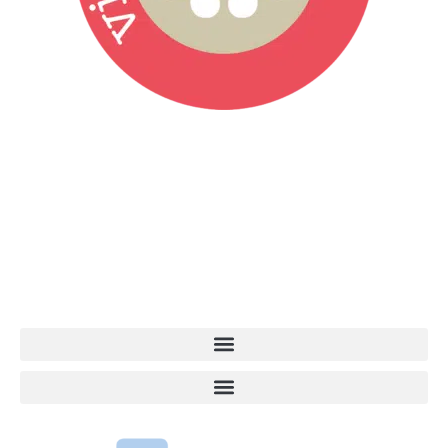
Vita da Cani è la testata giornalistica online punto di riferimento
dell’informazione a tutto tondo sul mondo del cane. Una redazione
giovane e dinamica, sempre sul pezzo, attenta osservatrice di tutto
quel che accade attorno al nostro amico a 4 zampe. News,
approfondimenti, informazione, interviste. Sempre con il cane al
centro del mondo. Online dal 2007. Testata giornalistica registrata
presso il Tribunale di Ancona al nr. 2988/2023. Direttore
Responsabile Roberto Ceccarelli.