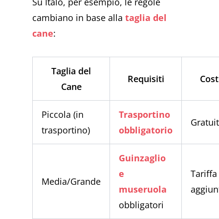
Su Italo, per esempio, le regole
cambiano in base alla
taglia del
cane
:
Taglia del
Requisiti
Cos
Cane
Piccola (in
Trasportino
Gratui
trasportino)
obbligatorio
Guinzaglio
e
Tariffa
Media/Grande
museruola
aggiun
obbligatori