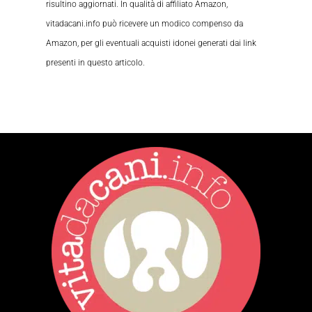
risultino aggiornati. In qualità di affiliato Amazon,
vitadacani.info può ricevere un modico compenso da
Amazon, per gli eventuali acquisti idonei generati dai link
presenti in questo articolo.