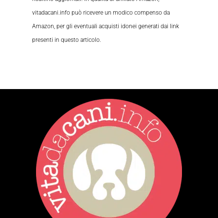
vitadacani.info può ricevere un modico compenso da
Amazon, per gli eventuali acquisti idonei generati dai link
presenti in questo articolo.