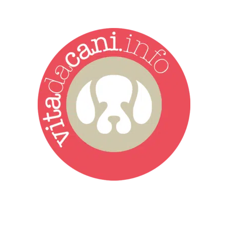
Vita da Cani è la testata giornalistica online punto di riferimento
dell’informazione a tutto tondo sul mondo del cane. Una redazione
giovane e dinamica, sempre sul pezzo, attenta osservatrice di tutto