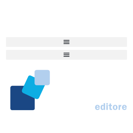
quel che accade attorno al nostro amico a 4 zampe. News,
approfondimenti, informazione, interviste. Sempre con il cane al
centro del mondo. Online dal 2007. Testata giornalistica registrata
presso il Tribunale di Ancona al nr. 2988/2023. Direttore
Responsabile Roberto Ceccarelli.
Marco Traferri & C. sas
Via Scrima, 59 – 60126 Ancona
IT02407030424 – REA AN184963
N° Iscrizione al ROC 42296