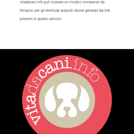
vitadacani.info può ricevere un modico compenso da
Amazon, per gli eventuali acquisti idonei generati dai link
presenti in questo articolo.