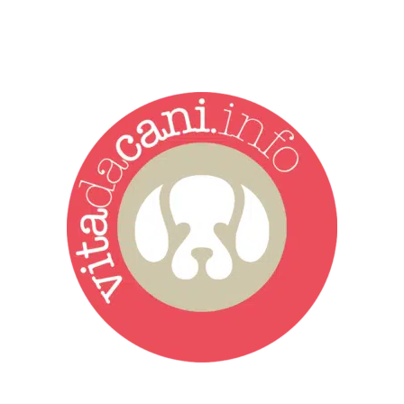
Vita da Cani è la testata giornalistica online punto di riferimento