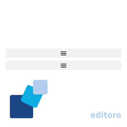
dell’informazione a tutto tondo sul mondo del cane. Una redazione
giovane e dinamica, sempre sul pezzo, attenta osservatrice di tutto
quel che accade attorno al nostro amico a 4 zampe. News,
approfondimenti, informazione, interviste. Sempre con il cane al
centro del mondo. Online dal 2007. Testata giornalistica registrata
presso il Tribunale di Ancona al nr. 2988/2023. Direttore
Responsabile Roberto Ceccarelli.
Marco Traferri & C. sas