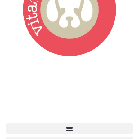
Vita da Cani è la testata giornalistica online punto di riferimento
dell’informazione a tutto tondo sul mondo del cane. Una redazione
giovane e dinamica, sempre sul pezzo, attenta osservatrice di tutto
quel che accade attorno al nostro amico a 4 zampe. News,
approfondimenti, informazione, interviste. Sempre con il cane al
centro del mondo. Online dal 2007. Testata giornalistica registrata
presso il Tribunale di Ancona al nr. 2988/2023. Direttore
Responsabile Roberto Ceccarelli.