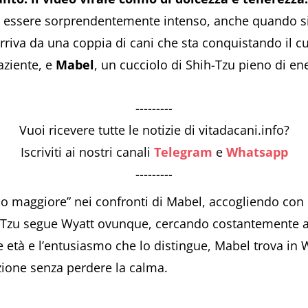
ò essere sorprendentemente intenso, anche quando si t
va da una coppia di cani che sta conquistando il cuor
paziente, e
Mabel
, un cucciolo di Shih-Tzu pieno di en
---------
Vuoi ricevere tutte le notizie di vitadacani.info?
Iscriviti ai nostri canali
Telegram
e
Whatsapp
---------
llo maggiore” nei confronti di Mabel, accogliendo co
hih-Tzu segue Wyatt ovunque, cercando costantemente 
 età e l’entusiasmo che lo distingue, Mabel trova in 
azione senza perdere la calma.