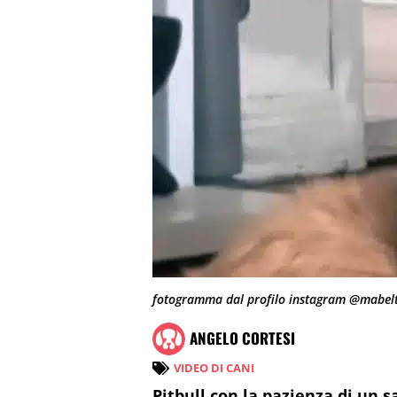
fotogramma dal profilo instagram @mabel
ANGELO CORTESI
VIDEO DI CANI
Pitbull con la pazienza di un s