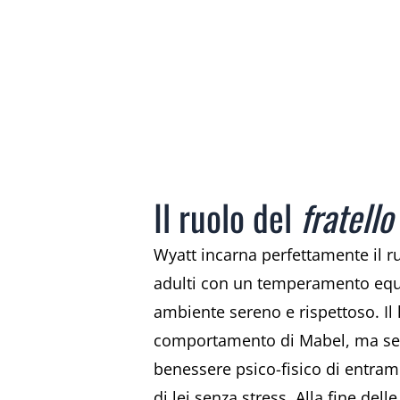
Il ruolo del
fratell
Wyatt incarna perfettamente il r
adulti con un temperamento equil
ambiente sereno e rispettoso. Il l
comportamento di Mabel, ma semb
benessere psico-fisico di entramb
di lei senza stress. Alla fine del