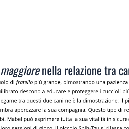
o maggiore
nella relazione tra ca
uolo di
fratello
più grande, dimostrando una pazienza 
ibrato riescono a educare e proteggere i cuccioli pi
egame tra questi due cani ne è la dimostrazione: il pit
ra apprezzare la sua compagnia. Questo tipo di rela
i. Mabel può esprimere tutta la sua vitalità in sicur
le loro sessioni di gioco, il piccolo Shih-Tzu si rilass