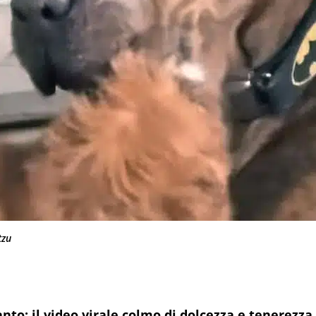
tzu
anto: il video virale colmo di dolcezza e tenerezza