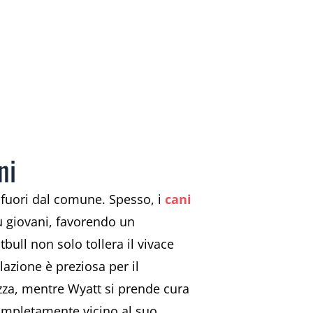
ni
fuori dal comune. Spesso, i
cani
ù giovani, favorendo un
bull non solo tollera il vivace
zione è preziosa per il
ezza, mentre Wyatt si prende cura
a completamente vicino al suo