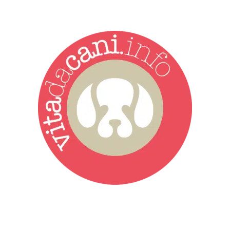
Vita da Cani è la testata giornalistica online punto di riferimento
dell’informazione a tutto tondo sul mondo del cane. Una redazione
giovane e dinamica, sempre sul pezzo, attenta osservatrice di tutto