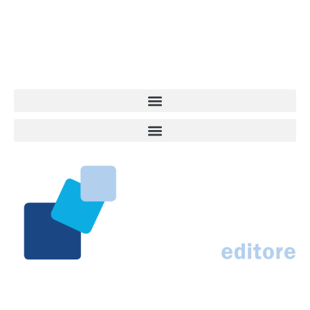
quel che accade attorno al nostro amico a 4 zampe. News,
approfondimenti, informazione, interviste. Sempre con il cane al
centro del mondo. Online dal 2007. Testata giornalistica registrata
presso il Tribunale di Ancona al nr. 2988/2023. Direttore
Responsabile Roberto Ceccarelli.
Marco Traferri & C. sas
Via Scrima, 59 – 60126 Ancona
IT02407030424 – REA AN184963