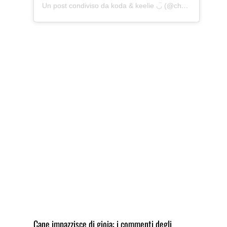
Un post condiviso da koda & keelie ◡̈ (@chaoswithkoda)
Cane impazzisce di gioia: i commenti degli