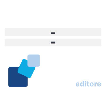
approfondimenti, informazione, interviste. Sempre con il cane al
centro del mondo. Online dal 2007. Testata giornalistica registrata
presso il Tribunale di Ancona al nr. 2988/2023. Direttore
Responsabile Roberto Ceccarelli.
Marco Traferri & C. sas
Via Scrima, 59 – 60126 Ancona
IT02407030424 – REA AN184963
N° Iscrizione al ROC 42296