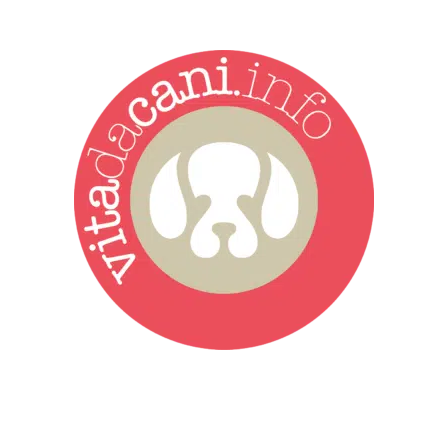
Vita da Cani è la testata giornalistica online punto di riferimento
dell’informazione a tutto tondo sul mondo del cane. Una redazione
giovane e dinamica, sempre sul pezzo, attenta osservatrice di tutto
quel che accade attorno al nostro amico a 4 zampe. News,