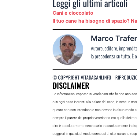
Leggi gli ultimi articoli
Cani e cioccolato
Il tuo cane ha bisogno di spazio? 
Marco Trafer
Autore, editore, imprendit
la precedenza su tutto. È o
© COPYRIGHT VITADACANI.INFO - RIPRODUZI
DISCLAIMER
Le informazioni esposte in vitadacani.info hanno uno sc
o in ogni caso inerenti alla salute del cane, in nessun m
questo sito non intendono e non devono in alcun modo andar
sempre il parere del proprio veterinario e/o quello dei medi
sito è assolutamente necessario e assolutamente indispensabi
soggetti in qualsiasi modo connessi al sito, saranno respon