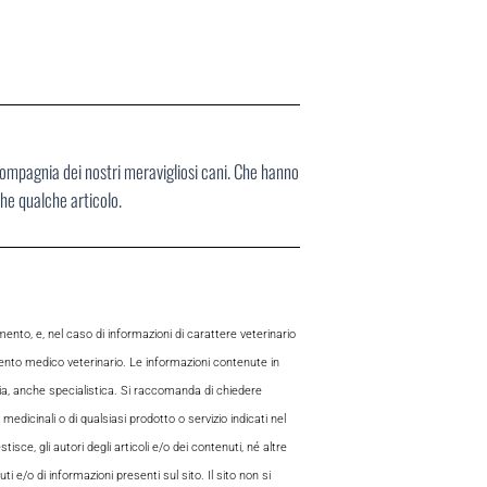
compagnia dei nostri meravigliosi cani. Che hanno
che qualche articolo.
to, e, nel caso di informazioni di carattere veterinario
mento medico veterinario. Le informazioni contenute in
aria, anche specialistica. Si raccomanda di chiedere
 medicinali o di qualsiasi prodotto o servizio indicati nel
sce, gli autori degli articoli e/o dei contenuti, né altre
 e/o di informazioni presenti sul sito. Il sito non si