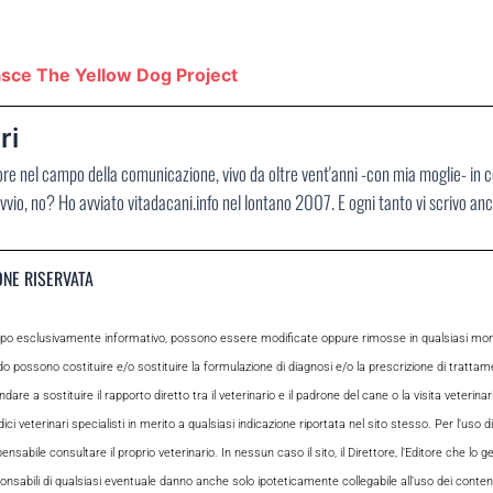
Nasce The Yellow Dog Project
ri
ore nel campo della comunicazione, vivo da oltre vent'anni -con mia moglie- in 
vvio, no? Ho avviato vitadacani.info nel lontano 2007. E ogni tanto vi scrivo an
ONE RISERVATA
opo esclusivamente informativo, possono essere modificate oppure rimosse in qualsiasi momen
odo possono costituire e/o sostituire la formulazione di diagnosi e/o la prescrizione di tratta
e a sostituire il rapporto diretto tra il veterinario e il padrone del cane o la visita veterin
ci veterinari specialisti in merito a qualsiasi indicazione riportata nel sito stesso. Per l’uso di
le consultare il proprio veterinario. In nessun caso il sito, il Direttore, l’Editore che lo gesti
sabili di qualsiasi eventuale danno anche solo ipoteticamente collegabile all’uso dei contenuti