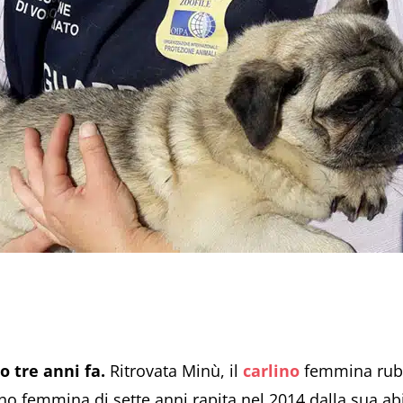
o tre anni fa.
Ritrovata Minù, il
carlino
femmina ruba
lino femmina di sette anni rapita nel 2014 dalla sua ab