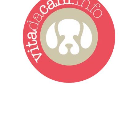
Vita da Cani è la testata giornalistica online punto di riferimento
dell’informazione a tutto tondo sul mondo del cane. Una redazione
giovane e dinamica, sempre sul pezzo, attenta osservatrice di tutto
quel che accade attorno al nostro amico a 4 zampe. News,
approfondimenti, informazione, interviste. Sempre con il cane al
centro del mondo. Online dal 2007. Testata giornalistica registrata
presso il Tribunale di Ancona al nr. 2988/2023. Direttore
Responsabile Roberto Ceccarelli.