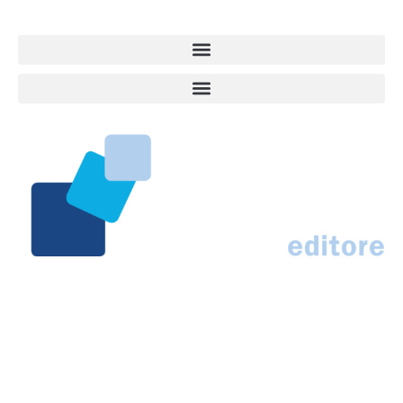
Marco Traferri & C. sas
Via Scrima, 59 – 60126 Ancona
IT02407030424 – REA AN184963
N° Iscrizione al ROC 42296
info@marcotraferrieditore.com
info@vitadacani.info