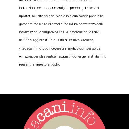
utenti o i visitatori del sito potrebbero fare delle
indicazioni, dei suggerimenti, dei prodotti, dei servizi
riportati nel sito stesso. Non è in alcun modo possibile
garantire l’assenza di errori e l’assoluta correttezza delle
informazioni divulgate né che le informazioni o i dati
risultino aggiornati. In qualità di affiliato Amazon,
vitadacani.info può ricevere un modico compenso da
Amazon, per gli eventuali acquisti idonei generati dai link
presenti in questo articolo.