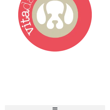
Vita da Cani è la testata giornalistica online punto di riferimento
dell’informazione a tutto tondo sul mondo del cane. Una redazione
giovane e dinamica, sempre sul pezzo, attenta osservatrice di tutto
quel che accade attorno al nostro amico a 4 zampe. News,
approfondimenti, informazione, interviste. Sempre con il cane al
centro del mondo. Online dal 2007. Testata giornalistica registrata
presso il Tribunale di Ancona al nr. 2988/2023. Direttore
Responsabile Roberto Ceccarelli.