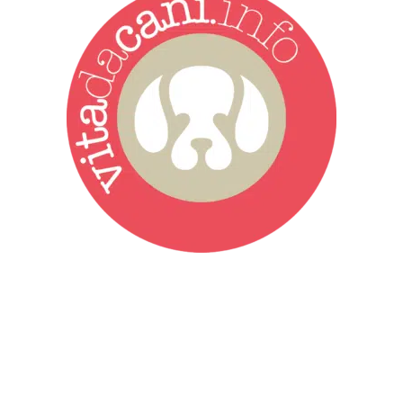
Vita da Cani è la testata giornalistica online punto di riferimento
dell’informazione a tutto tondo sul mondo del cane. Una redazione
giovane e dinamica, sempre sul pezzo, attenta osservatrice di tutto
quel che accade attorno al nostro amico a 4 zampe. News,
approfondimenti, informazione, interviste. Sempre con il cane al
centro del mondo. Online dal 2007. Testata giornalistica registrata
presso il Tribunale di Ancona al nr. 2988/2023. Direttore