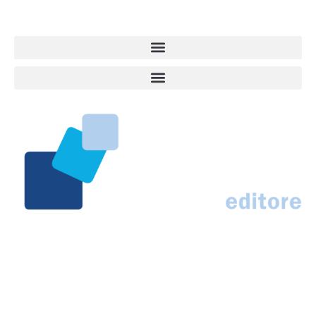
Responsabile Roberto Ceccarelli.
Marco Traferri & C. sas
Via Scrima, 59 – 60126 Ancona
IT02407030424 – REA AN184963
N° Iscrizione al ROC 42296
info@marcotraferrieditore.com
info@vitadacani.info