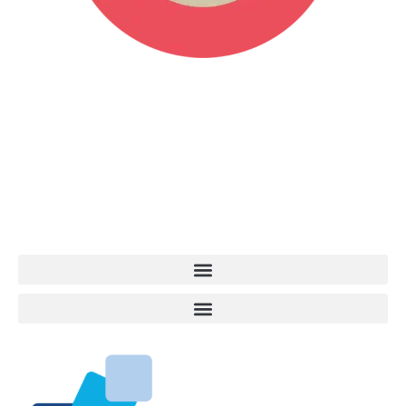
Vita da Cani è la testata giornalistica online punto di riferimento
dell’informazione a tutto tondo sul mondo del cane. Una redazione
giovane e dinamica, sempre sul pezzo, attenta osservatrice di tutto
quel che accade attorno al nostro amico a 4 zampe. News,
approfondimenti, informazione, interviste. Sempre con il cane al
centro del mondo. Online dal 2007. Testata giornalistica registrata
presso il Tribunale di Ancona al nr. 2988/2023. Direttore
Responsabile Roberto Ceccarelli.