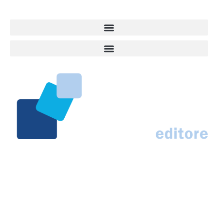
Responsabile Roberto Ceccarelli.
Marco Traferri & C. sas
Via Scrima, 59 – 60126 Ancona
IT02407030424 – REA AN184963
N° Iscrizione al ROC 42296
info@marcotraferrieditore.com
info@vitadacani.info