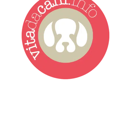
Vita da Cani è la testata giornalistica online punto di riferimento
dell’informazione a tutto tondo sul mondo del cane. Una redazione
giovane e dinamica, sempre sul pezzo, attenta osservatrice di tutto
quel che accade attorno al nostro amico a 4 zampe. News,
approfondimenti, informazione, interviste. Sempre con il cane al
centro del mondo. Online dal 2007. Testata giornalistica registrata
presso il Tribunale di Ancona al nr. 2988/2023. Direttore