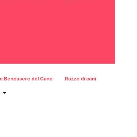
 e Benessere del Cane
Razze di cani