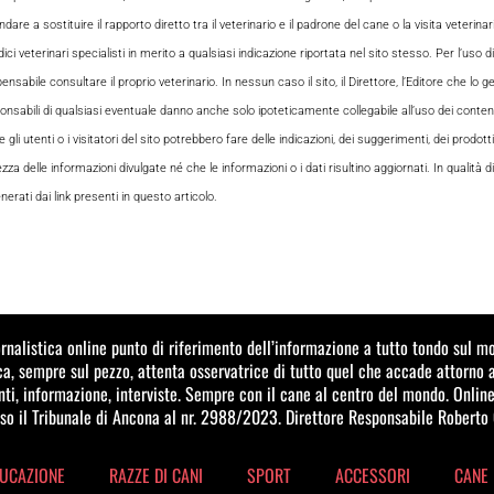
e a sostituire il rapporto diretto tra il veterinario e il padrone del cane o la visita veterin
ci veterinari specialisti in merito a qualsiasi indicazione riportata nel sito stesso. Per l’uso di
le consultare il proprio veterinario. In nessun caso il sito, il Direttore, l’Editore che lo gesti
sabili di qualsiasi eventuale danno anche solo ipoteticamente collegabile all’uso dei contenuti
i utenti o i visitatori del sito potrebbero fare delle indicazioni, dei suggerimenti, dei prodotti
ezza delle informazioni divulgate né che le informazioni o i dati risultino aggiornati. In qualità
rati dai link presenti in questo articolo.
ornalistica online punto di riferimento dell’informazione a tutto tondo sul 
a, sempre sul pezzo, attenta osservatrice di tutto quel che accade attorno 
i, informazione, interviste. Sempre con il cane al centro del mondo. Online
sso il Tribunale di Ancona al nr. 2988/2023. Direttore Responsabile Roberto 
UCAZIONE
RAZZE DI CANI
SPORT
ACCESSORI
CANE 