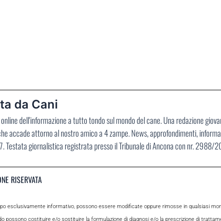
ta da Cani
no online dell'informazione a tutto tondo sul mondo del cane. Una redazione giov
 che accade attorno al nostro amico a 4 zampe. News, approfondimenti, informaz
. Testata giornalistica registrata presso il Tribunale di Ancona con nr. 2988/
ONE RISERVATA
opo esclusivamente informativo, possono essere modificate oppure rimosse in qualsiasi momen
odo possono costituire e/o sostituire la formulazione di diagnosi e/o la prescrizione di tratta