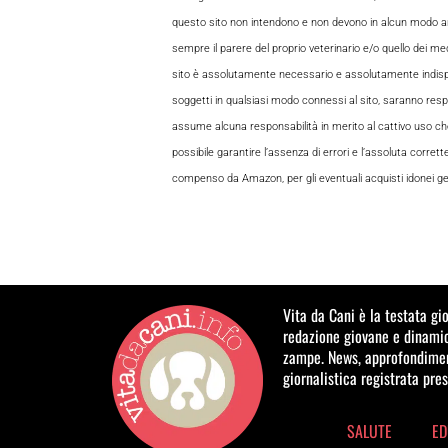
questo sito non intendono e non devono in alcun modo andar
sempre il parere del proprio veterinario e/o quello dei medi
sito è assolutamente necessario e assolutamente indispensabi
soggetti in qualsiasi modo connessi al sito, saranno respon
assume alcuna responsabilità in merito al cattivo uso che gl
possibile garantire l’assenza di errori e l’assoluta corrett
compenso da Amazon, per gli eventuali acquisti idonei gene
Vita da Cani è la testata gi
redazione giovane e dinamic
zampe. News, approfondiment
giornalistica registrata pre
SALUTE
ED