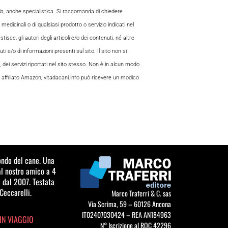
aria, anche specialistica. Si raccomanda di chiedere
 medicinali o di qualsiasi prodotto o servizio indicati nel
sce, gli autori degli articoli e/o dei contenuti, né altre
 e/o di informazioni presenti sul sito. Il sito non si
, dei servizi riportati nel sito stesso. Non è in alcun modo
 di affiliato Amazon, vitadacani.info può ricevere un modico
mondo del cane. Una
al nostro amico a 4
 dal 2007. Testata
Ceccarelli.
Marco Traferri & C. sas
Via Scrima, 59 – 60126 Ancona
IT02407030424 – REA AN184963
IN VIAGGIO
N° Iscrizione al ROC 42296