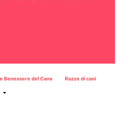
 e Benessere del Cane
Razze di cani