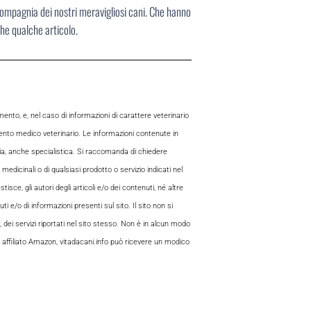
compagnia dei nostri meravigliosi cani. Che hanno
che qualche articolo.
to, e, nel caso di informazioni di carattere veterinario
mento medico veterinario. Le informazioni contenute in
aria, anche specialistica. Si raccomanda di chiedere
 medicinali o di qualsiasi prodotto o servizio indicati nel
sce, gli autori degli articoli e/o dei contenuti, né altre
 e/o di informazioni presenti sul sito. Il sito non si
, dei servizi riportati nel sito stesso. Non è in alcun modo
 di affiliato Amazon, vitadacani.info può ricevere un modico