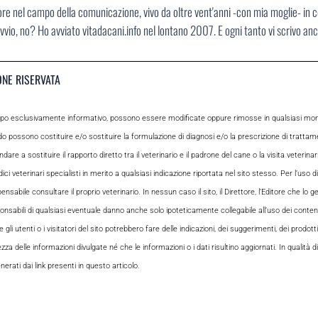
ore nel campo della comunicazione, vivo da oltre vent'anni -con mia moglie- in 
vvio, no? Ho avviato vitadacani.info nel lontano 2007. E ogni tanto vi scrivo an
ONE RISERVATA
opo esclusivamente informativo, possono essere modificate oppure rimosse in qualsiasi momen
odo possono costituire e/o sostituire la formulazione di diagnosi e/o la prescrizione di tratta
e a sostituire il rapporto diretto tra il veterinario e il padrone del cane o la visita veterin
ci veterinari specialisti in merito a qualsiasi indicazione riportata nel sito stesso. Per l’uso di
le consultare il proprio veterinario. In nessun caso il sito, il Direttore, l’Editore che lo gesti
sabili di qualsiasi eventuale danno anche solo ipoteticamente collegabile all’uso dei contenuti
i utenti o i visitatori del sito potrebbero fare delle indicazioni, dei suggerimenti, dei prodotti
ezza delle informazioni divulgate né che le informazioni o i dati risultino aggiornati. In qualità
rati dai link presenti in questo articolo.