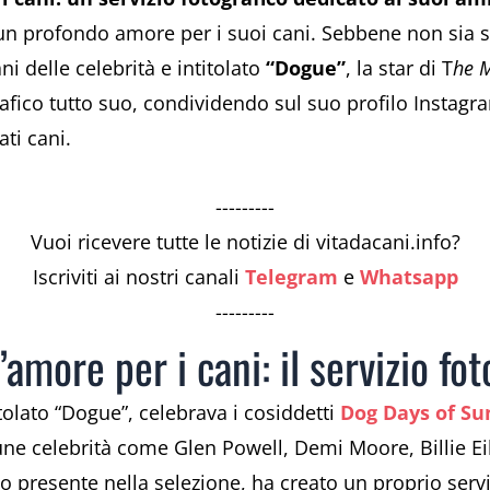
n profondo amore per i suoi cani. Sebbene non sia s
ani delle celebrità e intitolato
“Dogue”
, la star di T
he 
rafico tutto suo, condividendo sul suo profilo Instagr
ti cani.
---------
Vuoi ricevere tutte le notizie di vitadacani.info?
Iscriviti ai nostri canali
Telegram
e
Whatsapp
---------
’amore per i cani: il servizio f
tolato “Dogue”, celebrava i cosiddetti
Dog Days of S
lcune celebrità come Glen Powell, Demi Moore, Billie E
o presente nella selezione, ha creato un proprio servi