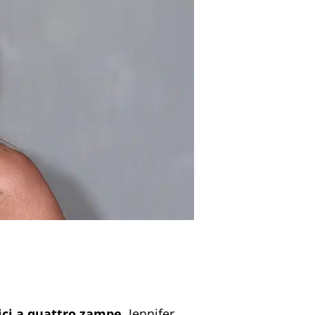
mici a quattro zampe.
Jennifer