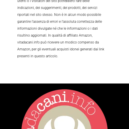
utenti o i visitatori del sito potrebbero fare delle
indicazioni, dei suggerimenti, dei prodotti, dei servizi
riportati nel sito stesso. Non è in alcun modo possibile
garantire l’assenza di errori e l’assoluta correttezza delle
informazioni divulgate né che le informazioni o i dati
risultino aggiornati. In qualità di affiliato Amazon,
vitadacani.info può ricevere un modico compenso da
Amazon, per gli eventuali acquisti idonei generati dai link
presenti in questo articolo.