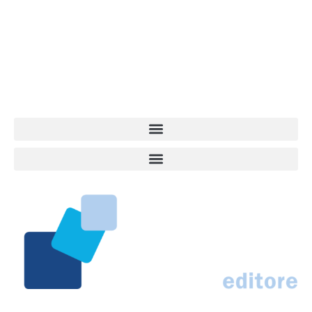
dell’informazione a tutto tondo sul mondo del cane. Una redazione
giovane e dinamica, sempre sul pezzo, attenta osservatrice di tutto
quel che accade attorno al nostro amico a 4 zampe. News,
approfondimenti, informazione, interviste. Sempre con il cane al
centro del mondo. Online dal 2007. Testata giornalistica registrata
presso il Tribunale di Ancona al nr. 2988/2023. Direttore
Responsabile Roberto Ceccarelli.
Marco Traferri & C. sas
Via Scrima, 59 – 60126 Ancona