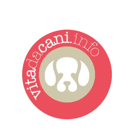
Vita da Cani è la testata giornalistica online punto di riferimento