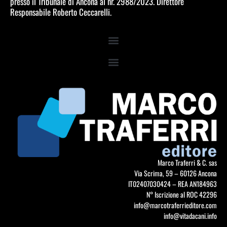
presso il Tribunale di Ancona al nr. 2988/2023. Direttore
Responsabile Roberto Ceccarelli.
Marco Traferri & C. sas
Via Scrima, 59 – 60126 Ancona
IT02407030424 – REA AN184963
N° Iscrizione al ROC 42296
info@marcotraferrieditore.com
info@vitadacani.info