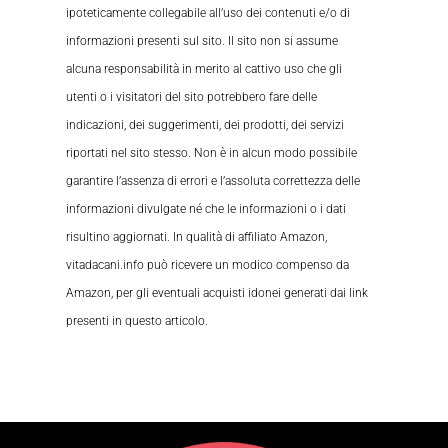
ipoteticamente collegabile all’uso dei contenuti e/o di
informazioni presenti sul sito. Il sito non si assume
alcuna responsabilità in merito al cattivo uso che gli
utenti o i visitatori del sito potrebbero fare delle
indicazioni, dei suggerimenti, dei prodotti, dei servizi
riportati nel sito stesso. Non è in alcun modo possibile
garantire l’assenza di errori e l’assoluta correttezza delle
informazioni divulgate né che le informazioni o i dati
risultino aggiornati. In qualità di affiliato Amazon,
vitadacani.info può ricevere un modico compenso da
Amazon, per gli eventuali acquisti idonei generati dai link
presenti in questo articolo.