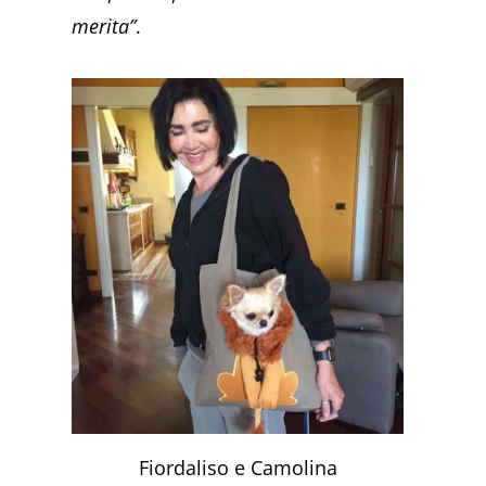
merita”
.
Fiordaliso e Camolina