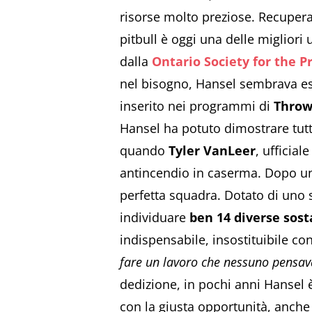
risorse molto preziose. Recupera
pitbull è oggi una delle migliori 
dalla
Ontario Society for the P
nel bisogno, Hansel sembrava esser
inserito nei programmi di
Throw
Hansel ha potuto dimostrare tutt
quando
Tyler VanLeer
, ufficial
antincendio in caserma. Dopo un
perfetta squadra. Dotato di uno s
individuare
ben 14 diverse sost
indispensabile, insostituibile con
fare un lavoro che nessuno pensav
dedizione, in pochi anni Hansel 
con la giusta opportunità, anche 