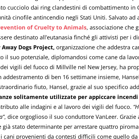
to cucciolo dai ring clandestini di combattimento in
unità cinofile antincendio negli Stati Uniti. Salvato ad
revention of Cruelty to Animals
, associazione che g
e destinato all’eutanasia finché gli attivisti per i di
 Away Dogs Project,
organizzazione che addestra cani
o il suo potenziale, diplomandosi come cane da lavoro
e dei vigili del fuoco di Millville nel New Jersey, ha pro
 addestramento di ben 16 settimane insieme, Hansel 
traordinario fiuto, Hansel, grazie al suo specifico ad
anze solitamente utilizzate per appiccare incendi
tributo alle indagini e al lavoro dei vigili del fuoco.
“H
a”
, dice orgoglioso il suo conduttore VanLeer. Grazie a
è già stato determinante per arrestare quattro piroma
i cani provenienti da contesti difficili come quello 