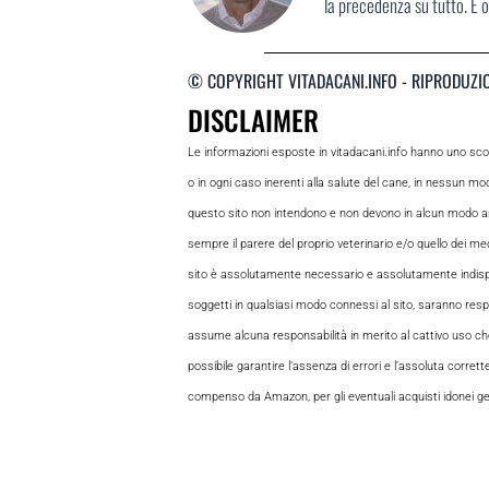
la precedenza su tutto. È o
© COPYRIGHT VITADACANI.INFO - RIPRODUZI
DISCLAIMER
Le informazioni esposte in vitadacani.info hanno uno sc
o in ogni caso inerenti alla salute del cane, in nessun m
questo sito non intendono e non devono in alcun modo andar
sempre il parere del proprio veterinario e/o quello dei medi
sito è assolutamente necessario e assolutamente indispensabi
soggetti in qualsiasi modo connessi al sito, saranno respon
assume alcuna responsabilità in merito al cattivo uso che gl
possibile garantire l’assenza di errori e l’assoluta corrett
compenso da Amazon, per gli eventuali acquisti idonei gene