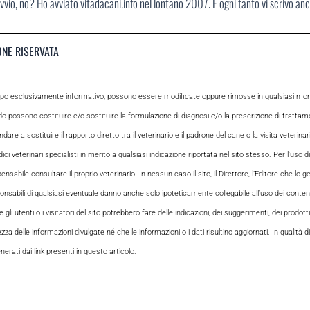
vvio, no? Ho avviato vitadacani.info nel lontano 2007. E ogni tanto vi scrivo an
ONE RISERVATA
opo esclusivamente informativo, possono essere modificate oppure rimosse in qualsiasi momen
odo possono costituire e/o sostituire la formulazione di diagnosi e/o la prescrizione di tratta
e a sostituire il rapporto diretto tra il veterinario e il padrone del cane o la visita veterin
ci veterinari specialisti in merito a qualsiasi indicazione riportata nel sito stesso. Per l’uso di
le consultare il proprio veterinario. In nessun caso il sito, il Direttore, l’Editore che lo gesti
sabili di qualsiasi eventuale danno anche solo ipoteticamente collegabile all’uso dei contenuti
i utenti o i visitatori del sito potrebbero fare delle indicazioni, dei suggerimenti, dei prodotti
ezza delle informazioni divulgate né che le informazioni o i dati risultino aggiornati. In qualità
rati dai link presenti in questo articolo.