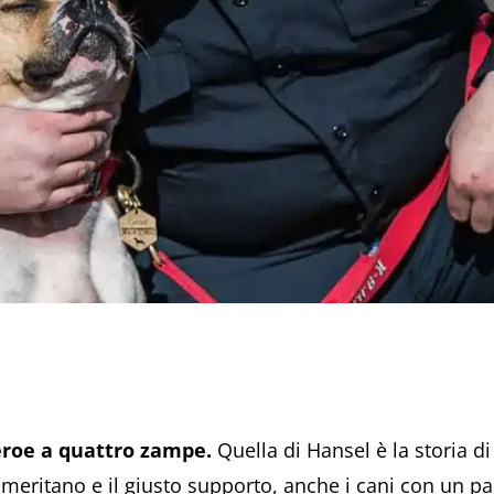
roe a quattro zampe.
Quella di Hansel è la storia di
eritano e il giusto supporto, anche i cani con un pa