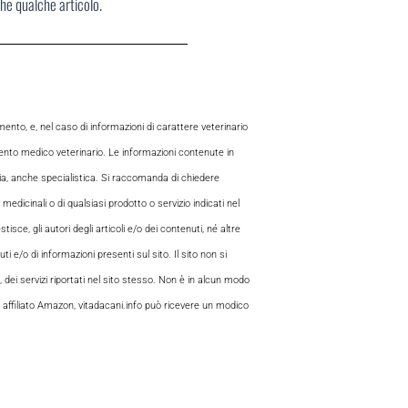
che qualche articolo.
to, e, nel caso di informazioni di carattere veterinario
mento medico veterinario. Le informazioni contenute in
aria, anche specialistica. Si raccomanda di chiedere
 medicinali o di qualsiasi prodotto o servizio indicati nel
sce, gli autori degli articoli e/o dei contenuti, né altre
 e/o di informazioni presenti sul sito. Il sito non si
, dei servizi riportati nel sito stesso. Non è in alcun modo
 di affiliato Amazon, vitadacani.info può ricevere un modico