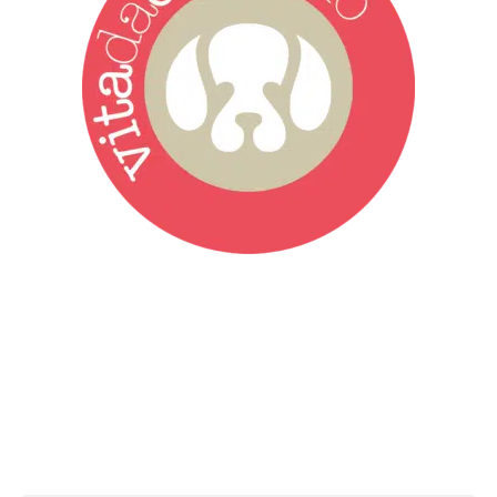
Vita da Cani è la testata giornalistica online punto di riferimento
dell’informazione a tutto tondo sul mondo del cane. Una redazione
giovane e dinamica, sempre sul pezzo, attenta osservatrice di tutto
quel che accade attorno al nostro amico a 4 zampe. News,
approfondimenti, informazione, interviste. Sempre con il cane al
centro del mondo. Online dal 2007. Testata giornalistica registrata
presso il Tribunale di Ancona al nr. 2988/2023. Direttore
Responsabile Roberto Ceccarelli.